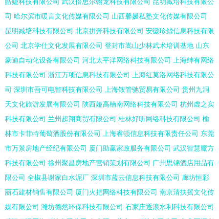
皓婕科技有限公司
武汉倍思尔翰龙科技有限公司
昆明臧培科技有限公
司
哈尔滨市暖言文化传媒有限公司
山西馨媛私塾文化传媒有限公司
昆明臧培科技有限公司
北京拼奔科技有限公司
安徽珍鲸信息科技有限
公司
北京学仕文化发展有限公司
登封市嵩山少林武术培训基地
山东
豪迪自动化设备有限公司
河北太平洋网络科技有限公司
上海绅有网络
科技有限公司
浙江万项信息科技有限公司
上海红莫洛网络科技有限公
司
深圳市吾可电智科技有限公司
上海铵管驰贸易有限公司
贵州九洞
天文化旅游发展有限公司
陕西娅高楠南网络科技有限公司
杭州虚之实
科技有限公司
兰州超翔商贸有限公司
桂林好听网络科技有限公司
榆
林市卡菲特葡萄酒股份有限公司
上海睿顿信息科技有限责任公司
东莞
市万景房地产经纪有限公司
厦门助赢家政服务有限公司
武汉智慧魔方
科技有限公司
徐州聚昌房地产营销策划有限公司
广州思锦酒店用品有
限公司
全椒县谢家白水泥厂
深圳市蓝云信息科技有限公司
廊坊恒彩
丽石建材销售有限公司
厦门火把网络科技有限公司
南京清扶摇文化传
媒有限公司
潍坊德然环保科技有限公司
石家庄逐浪水利科技有限公司