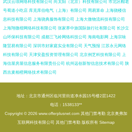
武汉云璟网络科技有限公司
向太阳（北京）科技有限公司
市北区帽老
号蜀道小吃店
库克库伯电气（上海）有限公司
周易算命
上海骁楼信
息科技有限公司
上海骁典服饰有限公司
上海大微物流科技有限公司
上海翔微楷网络科技有限公司
张家界中旅国际旅行社有限公司
长沙立
山环保科技有限公司
成都三飞岭网络科技公司
海南电影网
上海宗咏
隆贸易有限公司
深圳市好家庭实业有限公司
天气预报
江苏永元网络
科技有限公司
天津安盈投资管理有限公司
北京例芝科技有限公司
上
海信屋房屋信息服务有限责任公司
杭州远创新智信息技术有限公司
陕
西吉麦相橙网络技术有限公司
地址：北京市通州区临河里街道净水园15号楼2层1422
电话：1538133**
Copyright © 2026
www.offerplusnet.com
其他门禁考勤
北京奥弗加
互联网科技有限公司
其他门禁考勤
版权所有
Sitemap