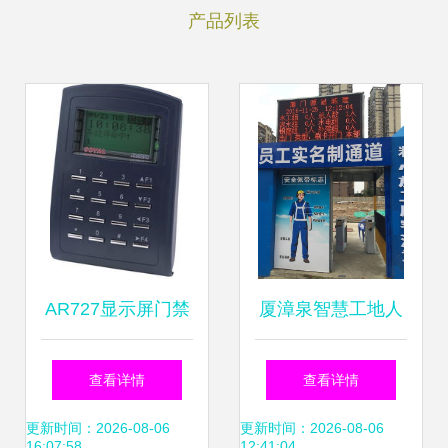
产品列表
AR727显示屏门禁
厦漳泉智慧工地人
一体机 智能门禁考
行通道门禁与考勤
查看详情
查看详情
勤的未来之选
系统的实现路径
更新时间：2026-08-06
更新时间：2026-08-06
16:07:58
12:41:04