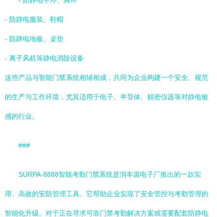
- 防静电手环、脚环
- 防静电服装、鞋帽
- 防静电地板、桌垫
- 离子风机等静电消除设备
这些产品与智能门禁系统相辅相成，共同为企业构建一个安全、规范
的生产与工作环境，尤其适用于电子、半导体、精密仪器等对静电敏
感的行业。
###
SURPA-8888智能考勤门禁系统是润丰源电子厂推出的一款实
用、高效的安防管理工具。它帮助企业实现了安全管控与考勤管理的
智能化升级。对于正在寻求可靠门禁考勤解决方案或需要配套防静电